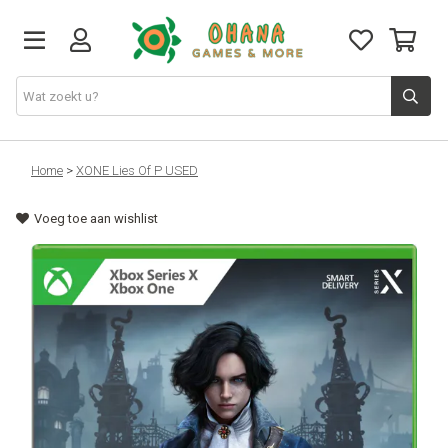
TCG
Home
>
XONE Lies Of P USED
Voeg toe aan wishlist
Merch
Funko
PlayStation
Nintendo
Xbox