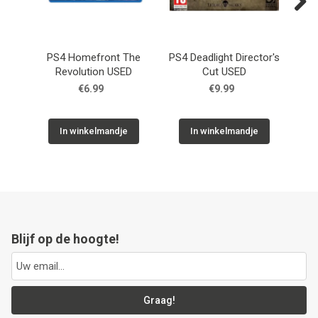
Next
PS4 Homefront The
PS4 Deadlight Director's
P
Revolution USED
Cut USED
€6.99
€9.99
In winkelmandje
In winkelmandje
Blijf op de hoogte!
Graag!