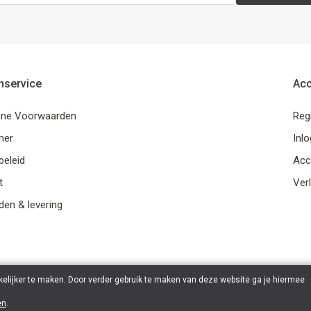
nservice
Ac
ne Voorwaarden
Reg
mer
Inl
beleid
Acc
t
Verl
en & levering
elijker te maken. Door verder gebruik te maken van deze website ga je hiermee
en
.
© 2026 Ohana Games | Powered by
Tilroy
.