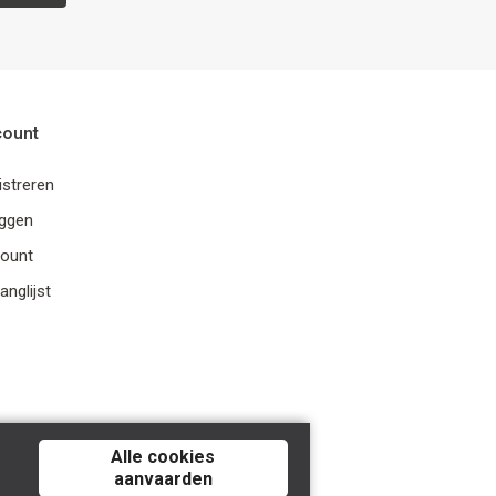
count
istreren
oggen
ount
anglijst
Alle cookies
aanvaarden