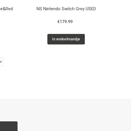
ue&Red
NS Nintendo Switch Grey USED
€179.99
In winkelmandje