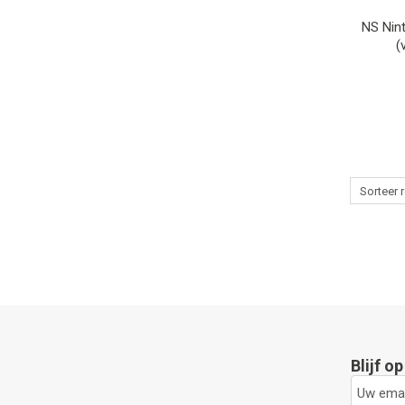
NS Nin
(
Blijf o