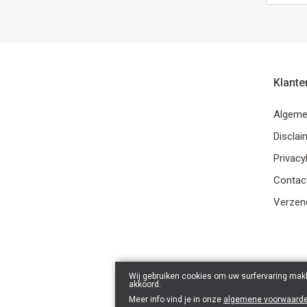
Klante
Algeme
Disclai
Privacy
Contac
Verzend
Wij gebruiken cookies om uw surfervaring makk
akkoord.
Meer info vind je in onze
algemene voorwaard