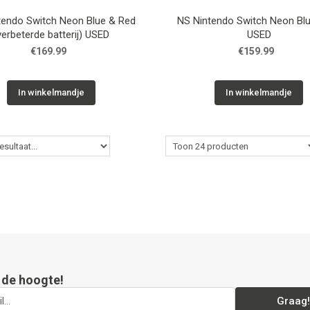
tendo Switch Neon Blue & Red
NS Nintendo Switch Neon Bl
verbeterde batterij) USED
USED
€169.99
€159.99
In winkelmandje
In winkelmandje
p de hoogte!
Graag!