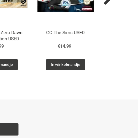
Next
 Zero Dawn
GC The Sims USED
GC Super Monke
ition USED
99
€14.99
€29.9
lmandje
In winkelmandje
In winkelm