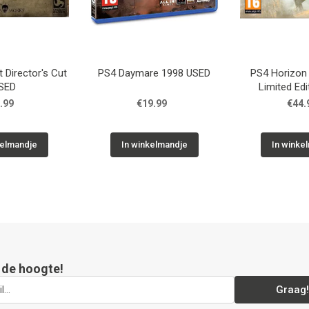
 Director's Cut
PS4 Daymare 1998 USED
PS4 Horizon
SED
Limited Ed
.99
€19.99
€44.
kelmandje
In winkelmandje
In winke
p de hoogte!
Graag!