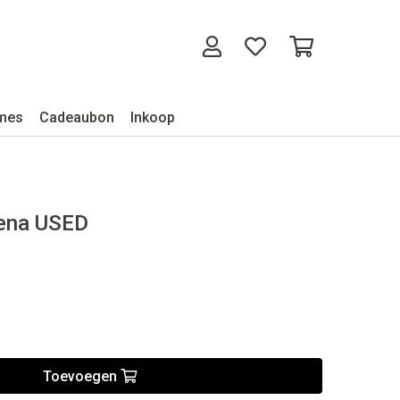
mes
Cadeaubon
Inkoop
rena USED
Toevoegen