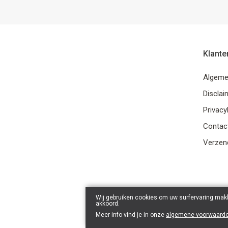
Klante
Algeme
Disclai
Privacy
Contac
Verzend
Wij gebruiken cookies om uw surfervaring makk
akkoord.
Meer info vind je in onze
algemene voorwaard