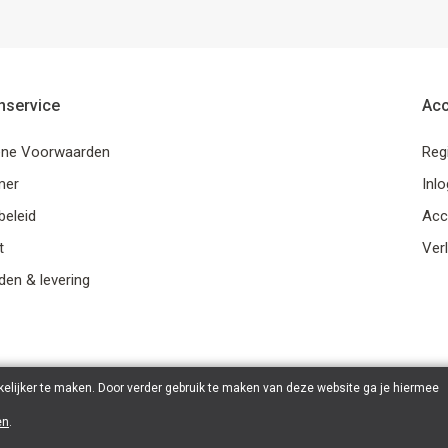
nservice
Ac
ne Voorwaarden
Reg
mer
Inl
beleid
Acc
t
Verl
en & levering
elijker te maken. Door verder gebruik te maken van deze website ga je hiermee
en
.
© 2026 Ohana Games | Powered by
Tilroy
.