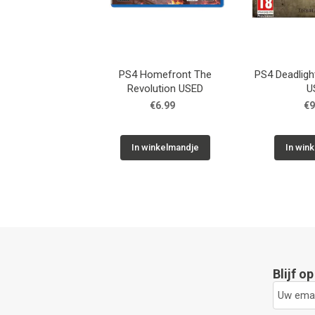
PS4 Homefront The
PS4 Deadlight
Revolution USED
U
€6.99
€9
In winkelmandje
In win
Blijf o