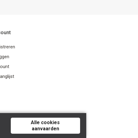
count
istreren
oggen
ount
anglijst
Alle cookies
aanvaarden