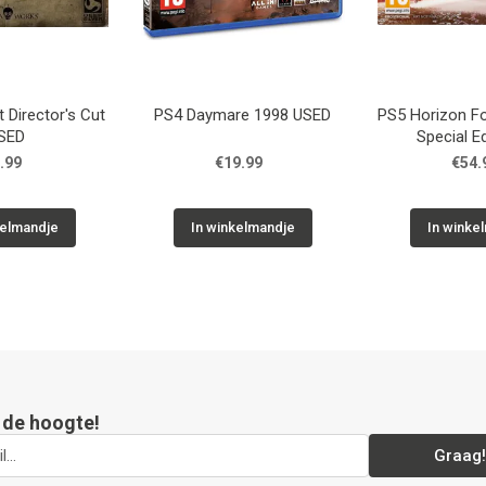
 Director's Cut
PS4 Daymare 1998 USED
PS5 Horizon F
SED
Special E
.99
€19.99
€54.
kelmandje
In winkelmandje
In winke
p de hoogte!
Graag!