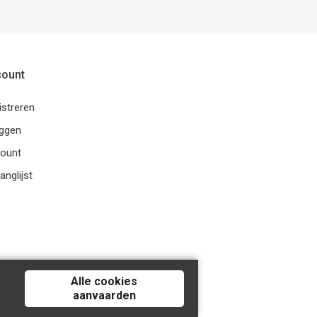
count
istreren
oggen
ount
anglijst
Alle cookies
aanvaarden