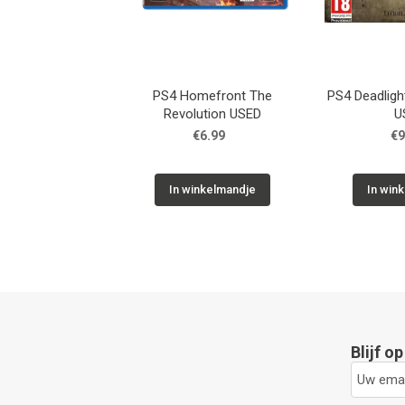
PS4 Homefront The
PS4 Deadlight
Revolution USED
U
€6.99
€9
In winkelmandje
In win
Blijf o