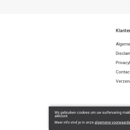
Klante
Algeme
Disclai
Privacy
Contac
Verzend
Wij gebruiken cookies om uw surfervaring makk
akkoord.
Meer info vind je in onze
algemene voorwaard