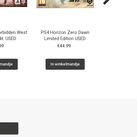
Next
orbidden West
PS4 Horizon Zero Dawn
GC The Sim
dit. USED
Limited Edition USED
99
€44.99
€14.9
lmandje
In winkelmandje
In winkelm