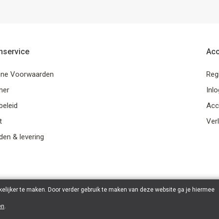
nservice
Ac
ne Voorwaarden
Reg
mer
Inl
beleid
Acc
t
Verl
en & levering
elijker te maken. Door verder gebruik te maken van deze website ga je hiermee
en
.
© 2026 Ohana Games | Powered by
Tilroy
.