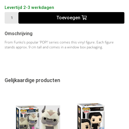
Levertijd 2-3 werkdagen
Toevoegen
Omschrijving
From Funko's popular 'POP!' series comes this vinyl figure. Each figure
stands approx. 9 cm tall and comes in a window box packaging.
Gelijkaardige producten