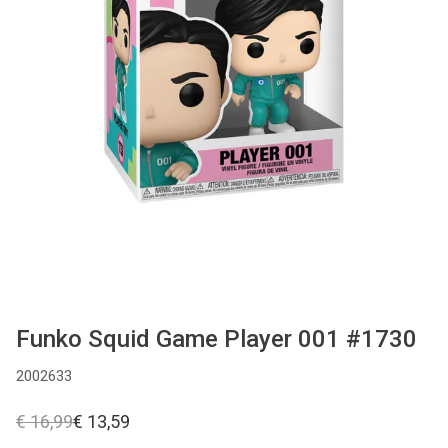
Used
Accessoires
Board Games
Cadeaubon
Inkoop
Funko Squid Game Player 001 #1730
2002633
€ 16,99
€ 13,59