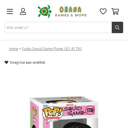
TCG
Home
>
Funko Squid Game Player 001 #1730
Voeg toe aan wishlist
Merch
Funko
PlayStation
Nintendo
Xbox