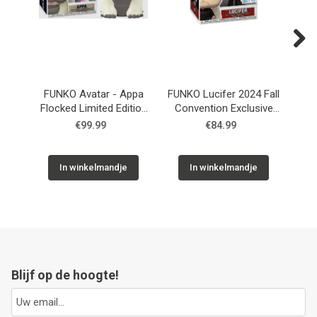
Next
FUNKO Avatar - Appa
FUNKO Lucifer 2024 Fall
F
Flocked Limited Edition
Convention Exclusive
#540
#1590
€99.99
€84.99
In winkelmandje
In winkelmandje
Blijf op de hoogte!