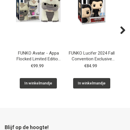
Next
FUNKO Avatar - Appa
FUNKO Lucifer 2024 Fall
F
Flocked Limited Edition
Convention Exclusive
#540
#1590
€99.99
€84.99
In winkelmandje
In winkelmandje
Blijf op de hoogte!