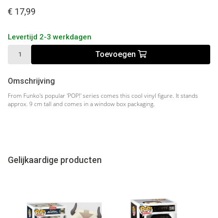
€ 17,99
Levertijd 2-3 werkdagen
Toevoegen
Omschrijving
From Funko's popular 'POP!' series comes this cool vinyl figure. It stands
approx. 9 cm tall and comes in a window box packaging.
Gelijkaardige producten