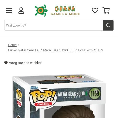
TCG
Home
>
Funko Metal Gear POP! Metal Gear Solid 3- Big Boss 9cm #1159
Merch
Voeg toe aan wishlist
Funko
PlayStation
Nintendo
Xbox