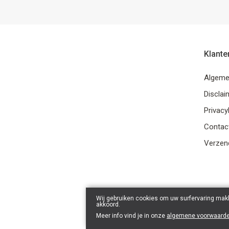
Klante
Algeme
Disclai
Privacy
Contac
Verzend
Wij gebruiken cookies om uw surfervaring makk
akkoord.
Meer info vind je in onze
algemene voorwaard