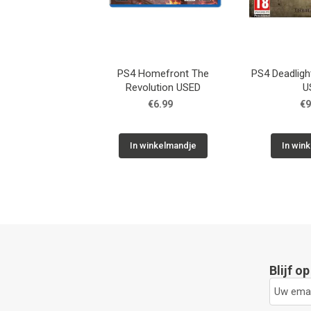
PS4 Homefront The
PS4 Deadlight
Revolution USED
U
€6.99
€9
In winkelmandje
In win
Blijf o