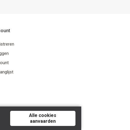
count
istreren
oggen
ount
anglijst
Alle cookies
aanvaarden