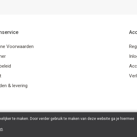
nservice
Ac
ne Voorwaarden
Reg
mer
Inl
beleid
Acc
t
Verl
en & levering
elijker te maken. Door verder gebruik te maken van deze website ga je hiermee
en
.
© 2026 Ohana Games | Powered by
Tilroy
.