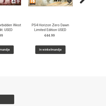
Next
orbidden West
PS4 Horizon Zero Dawn
GC The Sim
dit. USED
Limited Edition USED
99
€44.99
€14.9
lmandje
In winkelmandje
In winkelm