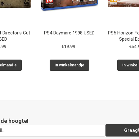
 Director's Cut
PS4 Daymare 1998 USED
PS5 Horizon F
SED
Special E
.99
€19.99
€54.
kelmandje
In winkelmandje
In winke
p de hoogte!
Graag!