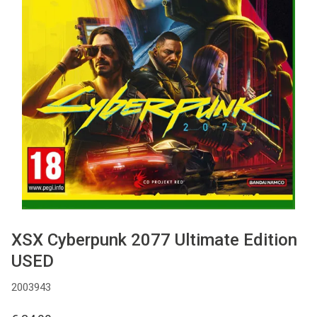
Used
Accessoires
Board Games
Cadeaubon
Inkoop
XSX Cyberpunk 2077 Ultimate Edition
USED
2003943