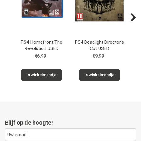
Next
PS4 Homefront The
PS4 Deadlight Director's
P
Revolution USED
Cut USED
€6.99
€9.99
In winkelmandje
In winkelmandje
Blijf op de hoogte!