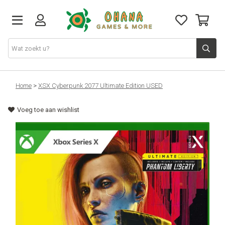
TCG
Home
>
XSX Cyberpunk 2077 Ultimate Edition USED
Voeg toe aan wishlist
Merch
Funko
PlayStation
Nintendo
Xbox