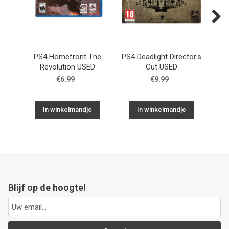
Next
PS4 Homefront The
PS4 Deadlight Director's
P
Revolution USED
Cut USED
€6.99
€9.99
In winkelmandje
In winkelmandje
Blijf op de hoogte!