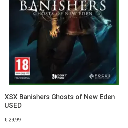
Used
Accessoires
Board Games
Cadeaubon
Inkoop
XSX Banishers Ghosts of New Eden
USED
€ 29,99