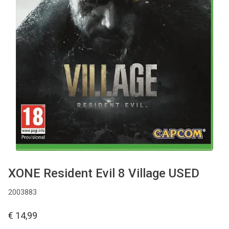
Used
Accessoires
Board Games
Cadeaubon
Inkoop
XONE Resident Evil 8 Village USED
2003883
€ 14,99