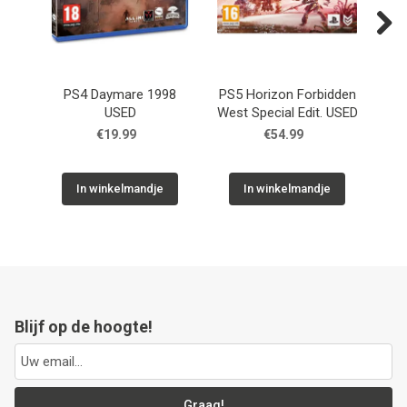
Next
PS4 Daymare 1998
PS5 Horizon Forbidden
PS4
USED
West Special Edit. USED
Li
€19.99
€54.99
In winkelmandje
In winkelmandje
Blijf op de hoogte!
Graag!