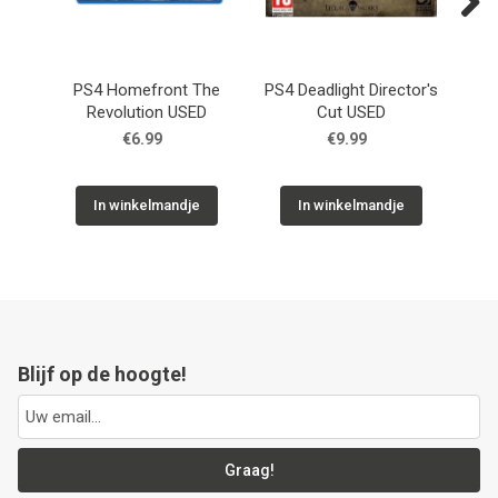
Next
PS4 Homefront The
PS4 Deadlight Director's
P
Revolution USED
Cut USED
€6.99
€9.99
In winkelmandje
In winkelmandje
Blijf op de hoogte!
Graag!