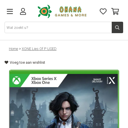
TCG
Home
>
XONE Lies Of P USED
Voeg toe aan wishlist
Merch
Funko
PlayStation
Nintendo
Xbox