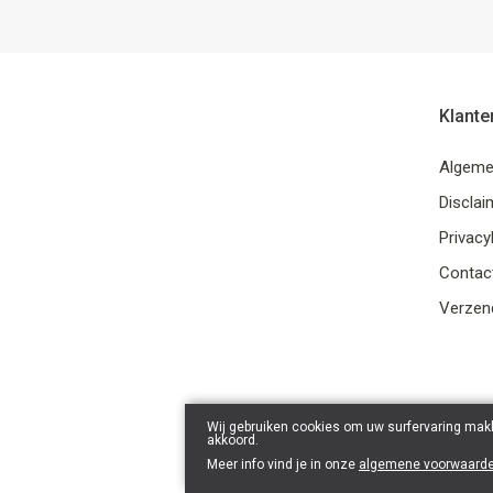
Klante
Algeme
Disclai
Privacy
Contac
Verzend
Wij gebruiken cookies om uw surfervaring makk
akkoord.
Meer info vind je in onze
algemene voorwaard