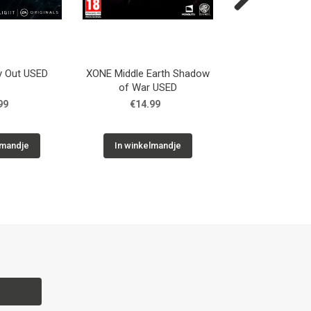
Next
 Out USED
XONE Middle Earth Shadow
X360 The Amazi
of War USED
Man 2 U
99
€14.99
€29.9
lmandje
In winkelmandje
In winkelm