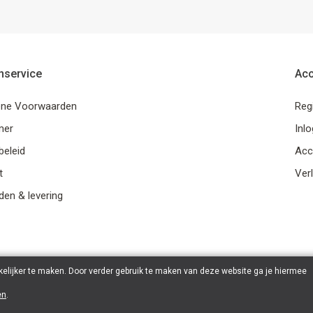
nservice
Ac
ne Voorwaarden
Reg
mer
Inl
beleid
Acc
t
Verl
en & levering
elijker te maken. Door verder gebruik te maken van deze website ga je hiermee
en
.
© 2026 Ohana Games | Powered by
Tilroy
.