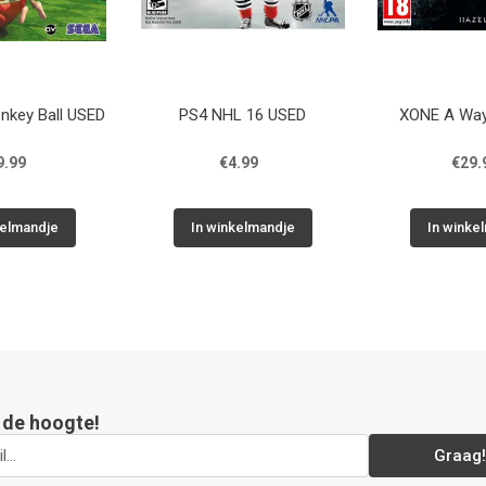
nkey Ball USED
PS4 NHL 16 USED
XONE A Way
9.99
€4.99
€29.
kelmandje
In winkelmandje
In winke
p de hoogte!
Graag!