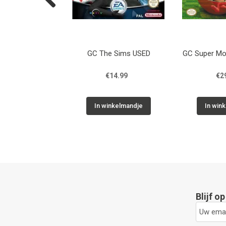
Previous
zon Zero Dawn
GC The Sims USED
GC Super Mo
 Edition USED
44.99
€14.99
€2
inkelmandje
In winkelmandje
In win
Blijf o