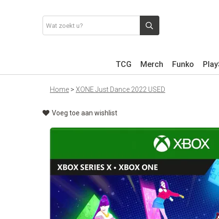
TCG
Merch
Funko
Play
Home
>
XONE Just Dance 2022 USED
Voeg toe aan wishlist