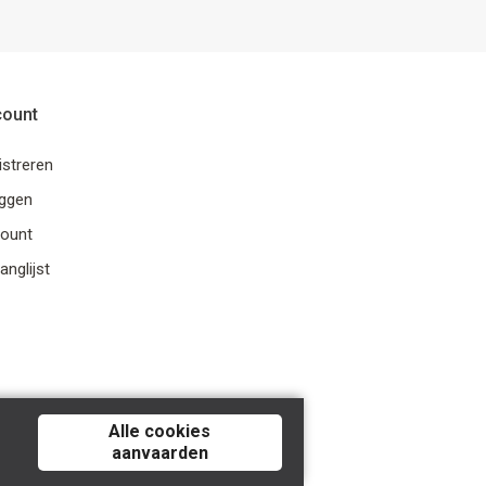
count
istreren
oggen
ount
anglijst
Alle cookies
aanvaarden