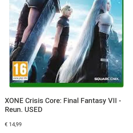
Used
Accessoires
Board Games
Cadeaubon
Inkoop
XONE Crisis Core: Final Fantasy VII -
Reun. USED
€ 14,99