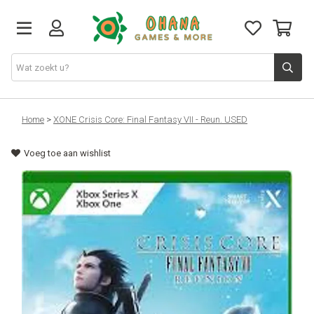
TCG
Home
>
XONE Crisis Core: Final Fantasy VII - Reun. USED
Voeg toe aan wishlist
Merch
Funko
PlayStation
Nintendo
Xbox