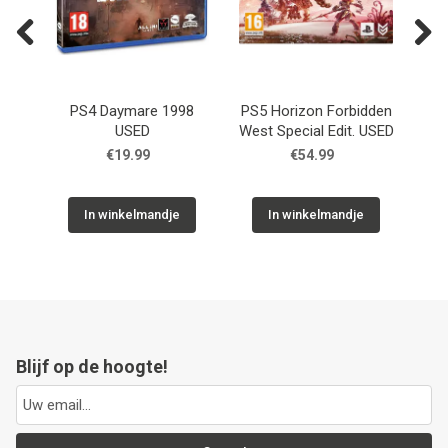
Previous
Next
or's
PS4 Daymare 1998
PS5 Horizon Forbidden
PS4
USED
West Special Edit. USED
Li
€19.99
€54.99
In winkelmandje
In winkelmandje
Blijf op de hoogte!