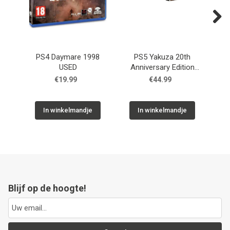
Next
PS4 Daymare 1998
PS5 Yakuza 20th
PS5
USED
Anniversary Edition
USED
€19.99
€44.99
In winkelmandje
In winkelmandje
Blijf op de hoogte!