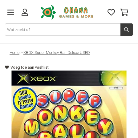
TCG
Home
>
XBOX Super Monkey Ball Deluxe USED
Voeg toe aan wishlist
Merch
Funko
PlayStation
Nintendo
Xbox