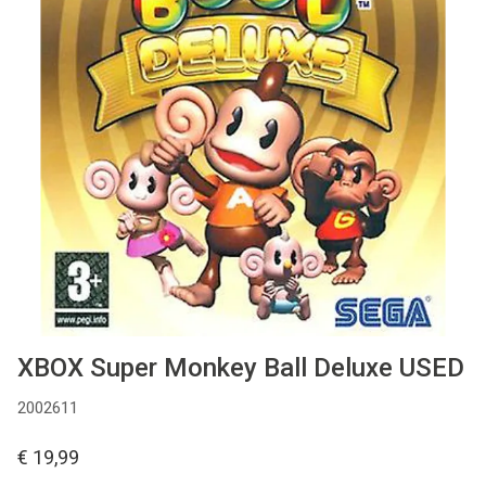
Used
Accessoires
Board Games
Cadeaubon
Inkoop
XBOX Super Monkey Ball Deluxe USED
2002611
€ 19,99