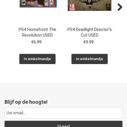
Next
PS4 Homefront The
PS4 Deadlight Director's
P
Revolution USED
Cut USED
€6.99
€9.99
In winkelmandje
In winkelmandje
Blijf op de hoogte!
Graag!