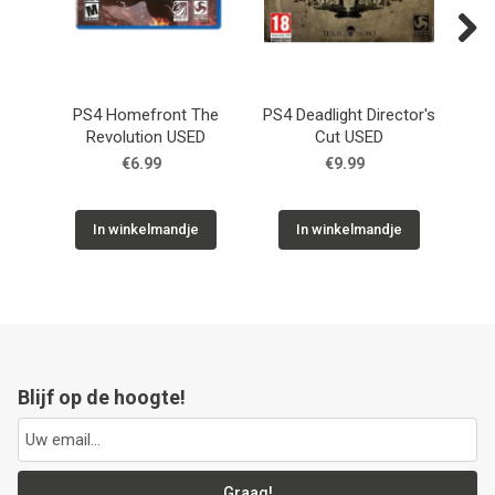
Next
PS4 Homefront The
PS4 Deadlight Director's
P
Revolution USED
Cut USED
€6.99
€9.99
In winkelmandje
In winkelmandje
Blijf op de hoogte!
Graag!