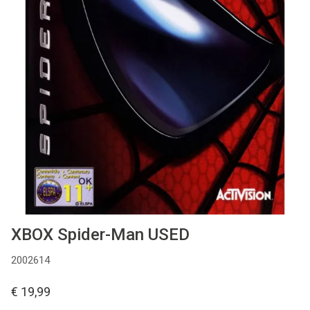
Used
Accessoires
Board Games
Cadeaubon
Inkoop
XBOX Spider-Man USED
2002614
€ 19,99