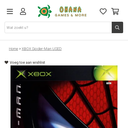
TCG
Home
>
XBOX Spider-Man USED
Voeg toe aan wishlist
Merch
Funko
PlayStation
Nintendo
Xbox