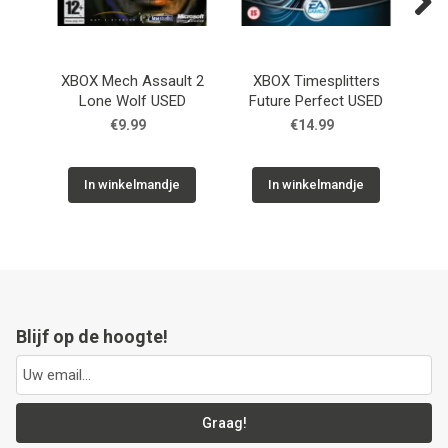
Next
XBOX Mech Assault 2
XBOX Timesplitters
XB
Lone Wolf USED
Future Perfect USED
€9.99
€14.99
In winkelmandje
In winkelmandje
Blijf op de hoogte!
Graag!