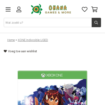
TCG
Home
>
XONE Indivisible USED
Voeg toe aan wishlist
Merch
Funko
PlayStation
Nintendo
Xbox