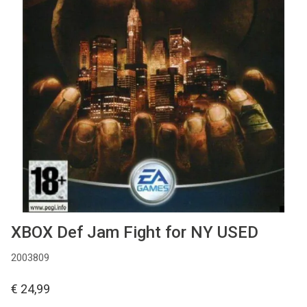
Used
Accessoires
Board Games
Cadeaubon
Inkoop
XBOX Def Jam Fight for NY USED
2003809
€ 24,99