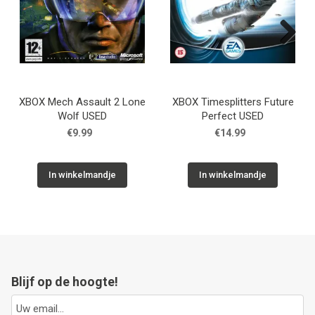
Next
XBOX Mech Assault 2 Lone
XBOX Timesplitters Future
Wolf USED
Perfect USED
€9.99
€14.99
In winkelmandje
In winkelmandje
Blijf op de hoogte!