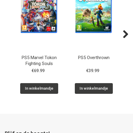
Next
PS5 Marvel Tokon
PS5 Overthrown
Fighting Souls
Ch
€69.99
€39.99
In winkelmandje
In winkelmandje