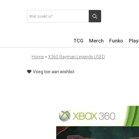
TCG
Merch
Funko
Play
Home
>
X360 Rayman Legends USED
Voeg toe aan wishlist