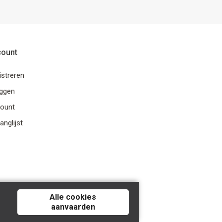
count
istreren
oggen
ount
anglijst
Alle cookies
aanvaarden