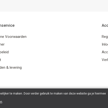
nservice
Ac
ne Voorwaarden
Reg
mer
Inl
beleid
Acc
t
Verl
en & levering
elijker te maken. Door verder gebruik te maken van deze website ga je hiermee
en
.
© 2026 Ohana Games | Powered by
Tilroy
.