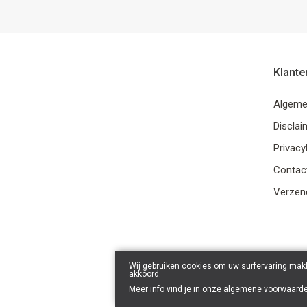
Klante
Algeme
Disclai
Privacy
Contac
Verzend
Wij gebruiken cookies om uw surfervaring makk
akkoord.
Meer info vind je in onze
algemene voorwaard