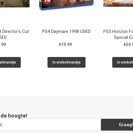
 Director's Cut
PS4 Daymare 1998 USED
PS5 Horizon F
SED
Special E
.99
€19.99
€54.
kelmandje
In winkelmandje
In winke
p de hoogte!
Graag!