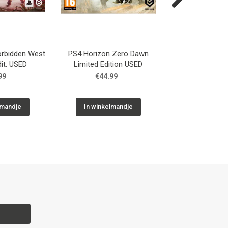
Next
orbidden West
PS4 Horizon Zero Dawn
GC The Sim
dit. USED
Limited Edition USED
99
€44.99
€14.9
lmandje
In winkelmandje
In winkelm