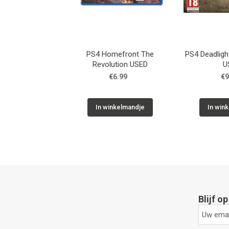
PS4 Homefront The
PS4 Deadlight
Revolution USED
U
€6.99
€9
In winkelmandje
In win
Blijf o