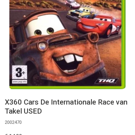
Used
Accessoires
Board Games
Cadeaubon
Inkoop
X360 Cars De Internationale Race van
Takel USED
2002470