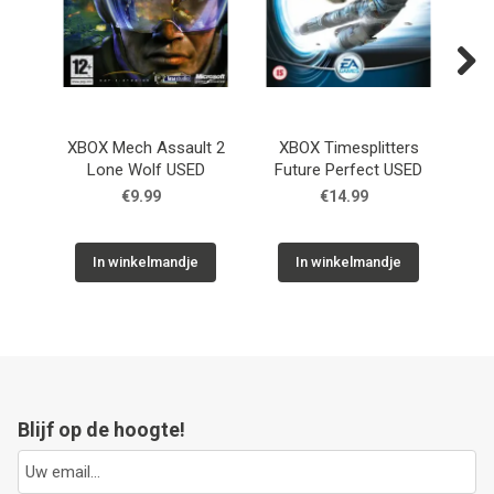
Next
XBOX Mech Assault 2
XBOX Timesplitters
XB
Lone Wolf USED
Future Perfect USED
€9.99
€14.99
In winkelmandje
In winkelmandje
Blijf op de hoogte!