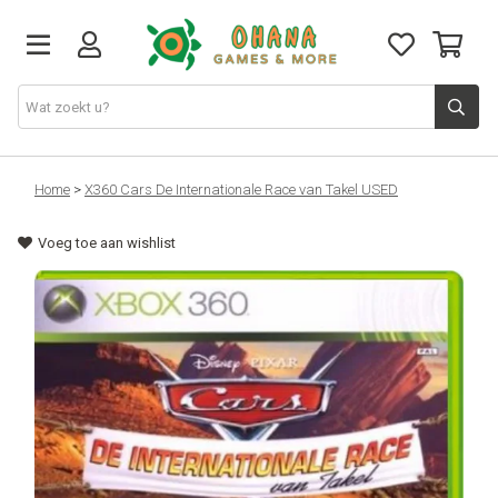
TCG
Home
>
X360 Cars De Internationale Race van Takel USED
Voeg toe aan wishlist
Merch
Funko
PlayStation
Nintendo
Xbox