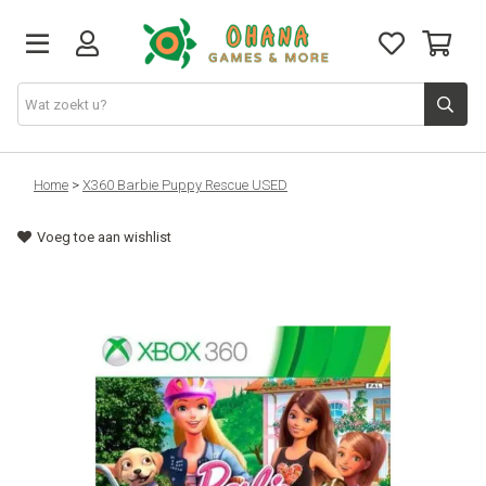
TCG
Home
>
X360 Barbie Puppy Rescue USED
Voeg toe aan wishlist
Merch
Funko
PlayStation
Nintendo
Xbox