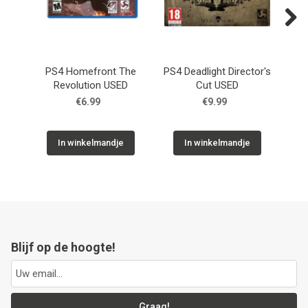
Next
PS4 Homefront The
PS4 Deadlight Director's
P
Revolution USED
Cut USED
€6.99
€9.99
In winkelmandje
In winkelmandje
Blijf op de hoogte!
Graag!