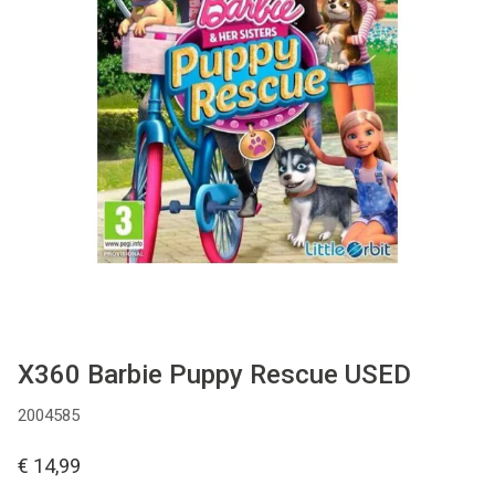
Used
Accessoires
Board Games
Cadeaubon
Inkoop
X360 Barbie Puppy Rescue USED
2004585
€ 14,99