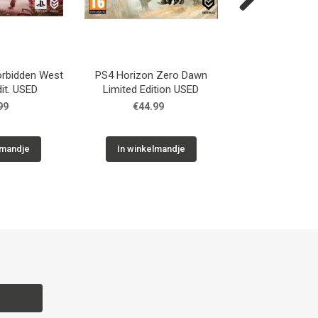
Next
orbidden West
PS4 Horizon Zero Dawn
GC The Sim
dit. USED
Limited Edition USED
99
€44.99
€14.9
lmandje
In winkelmandje
In winkelm