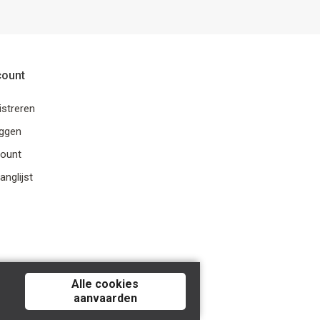
count
istreren
oggen
ount
anglijst
Alle cookies
aanvaarden