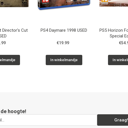
 Director's Cut
PS4 Daymare 1998 USED
PS5 Horizon F
SED
Special E
.99
€19.99
€54.
kelmandje
In winkelmandje
In winke
p de hoogte!
Graag!