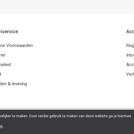
nservice
Ac
ne Voorwaarden
Reg
mer
Inl
beleid
Acc
t
Verl
en & levering
elijker te maken. Door verder gebruik te maken van deze website ga je hiermee
en
.
© 2026 Ohana Games | Powered by
Tilroy
.