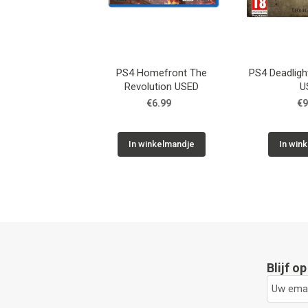
PS4 Homefront The
PS4 Deadlight
Revolution USED
U
€6.99
€9
In winkelmandje
In win
Blijf o