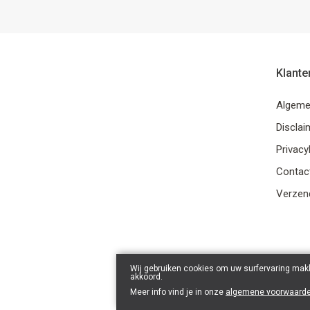
Klante
Algeme
Disclai
Privacy
Contac
Verzend
Wij gebruiken cookies om uw surfervaring makk
akkoord.
Meer info vind je in onze
algemene voorwaard