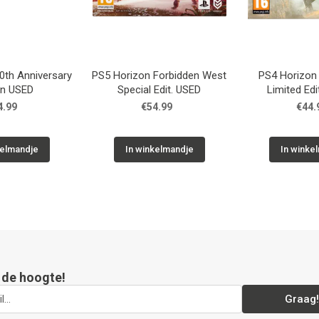
0th Anniversary
PS5 Horizon Forbidden West
PS4 Horizon
on USED
Special Edit. USED
Limited Ed
4.99
€54.99
€44.
kelmandje
In winkelmandje
In winke
p de hoogte!
Graag!