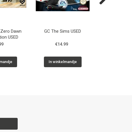
Next
 Zero Dawn
GC The Sims USED
GC Super Monke
ition USED
99
€14.99
€29.9
lmandje
In winkelmandje
In winkelm