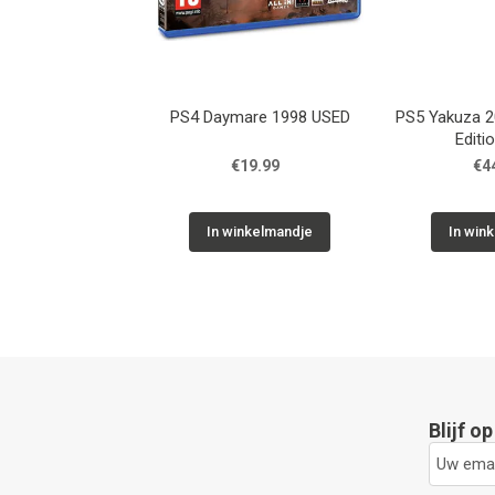
PS4 Daymare 1998 USED
PS5 Yakuza 2
Editi
€19.99
€4
In winkelmandje
In win
Blijf o