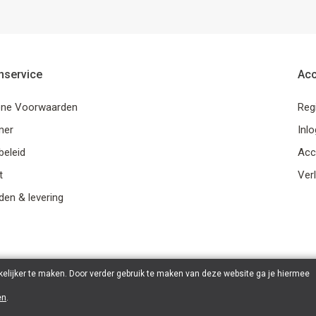
nservice
Ac
ne Voorwaarden
Reg
mer
Inl
beleid
Acc
t
Verl
en & levering
elijker te maken. Door verder gebruik te maken van deze website ga je hiermee
en
.
© 2026 Ohana Games | Powered by
Tilroy
.