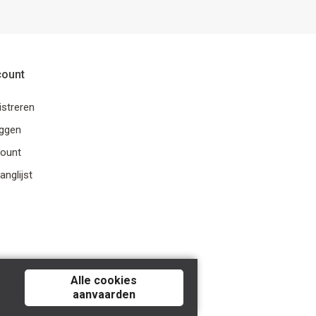
count
istreren
oggen
ount
anglijst
Alle cookies
aanvaarden