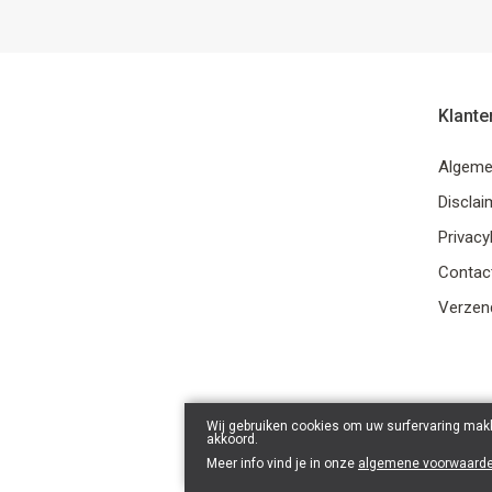
Klante
Algeme
Disclai
Privacy
Contac
Verzend
Wij gebruiken cookies om uw surfervaring makk
akkoord.
Meer info vind je in onze
algemene voorwaard