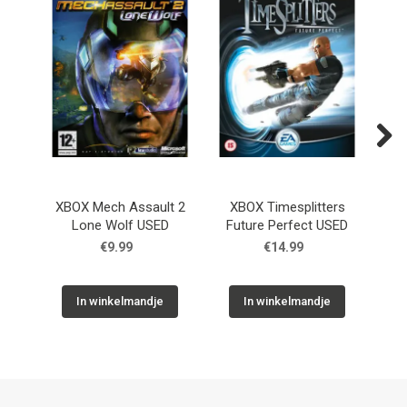
Next
XBOX Mech Assault 2
XBOX Timesplitters
XB
Lone Wolf USED
Future Perfect USED
€9.99
€14.99
In winkelmandje
In winkelmandje