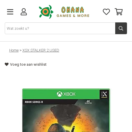
TCG
Home
>
XSX STALKER 2 USED
Voeg toe aan wishlist
Merch
Funko
PlayStation
Nintendo
Xbox