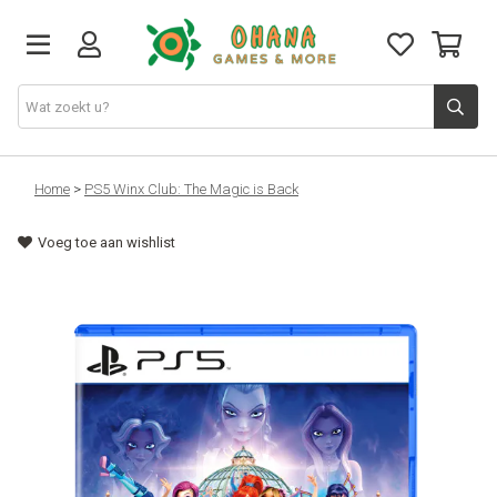
TCG
Home
>
PS5 Winx Club: The Magic is Back
Voeg toe aan wishlist
Merch
Funko
PlayStation
Nintendo
Xbox