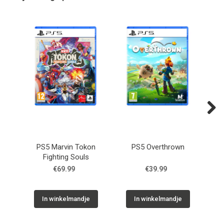
Next
PS5 Marvin Tokon
PS5 Overthrown
Fighting Souls
Ch
€69.99
€39.99
In winkelmandje
In winkelmandje