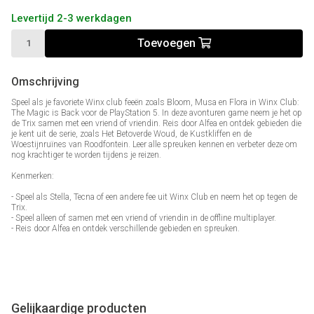
Levertijd 2-3 werkdagen
Toevoegen
Omschrijving
Speel als je favoriete Winx club feeën zoals Bloom, Musa en Flora in Winx Club:
The Magic is Back voor de PlayStation 5. In deze avonturen game neem je het op
de Trix samen met een vriend of vriendin. Reis door Alfea en ontdek gebieden die
je kent uit de serie, zoals Het Betoverde Woud, de Kustkliffen en de
Woestijnruïnes van Roodfontein. Leer alle spreuken kennen en verbeter deze om
nog krachtiger te worden tijdens je reizen.
Kenmerken:
- Speel als Stella, Tecna of een andere fee uit Winx Club en neem het op tegen de
Trix.
- Speel alleen of samen met een vriend of vriendin in de offline multiplayer.
- Reis door Alfea en ontdek verschillende gebieden en spreuken.
Gelijkaardige producten