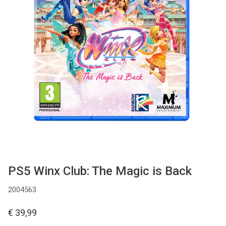
Used
Accessoires
Board Games
Cadeaubon
Inkoop
PS5 Winx Club: The Magic is Back
2004563
€ 39,99