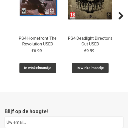
Next
PS4 Homefront The
PS4 Deadlight Director's
P
Revolution USED
Cut USED
€6.99
€9.99
In winkelmandje
In winkelmandje
Blijf op de hoogte!