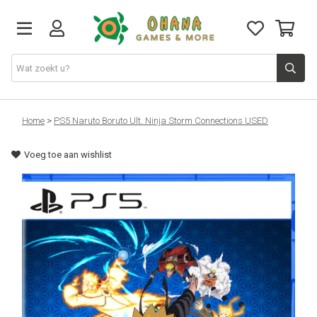
TCG
Home
>
PS5 Naruto Boruto Ult. Ninja Storm Connections USED
Voeg toe aan wishlist
Merch
Funko
PlayStation
Nintendo
Xbox