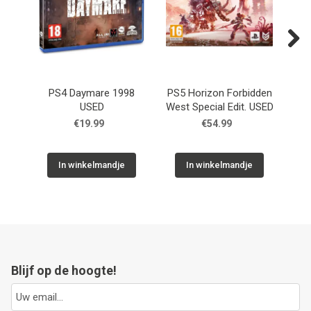
Next
PS4 Daymare 1998
PS5 Horizon Forbidden
PS4
USED
West Special Edit. USED
Li
€19.99
€54.99
In winkelmandje
In winkelmandje
Blijf op de hoogte!