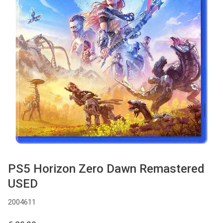
Used
Accessoires
Board Games
Cadeaubon
Inkoop
PS5 Horizon Zero Dawn Remastered
USED
2004611