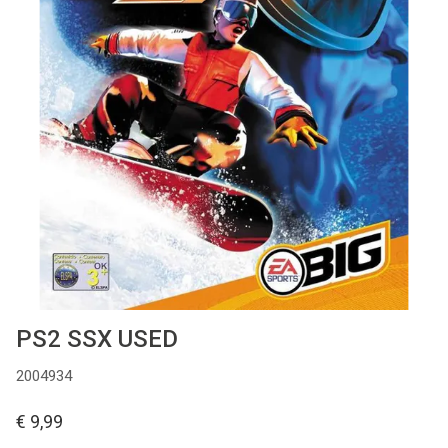
Used
Accessoires
Board Games
Cadeaubon
Inkoop
PS2 SSX USED
2004934
€ 9,99