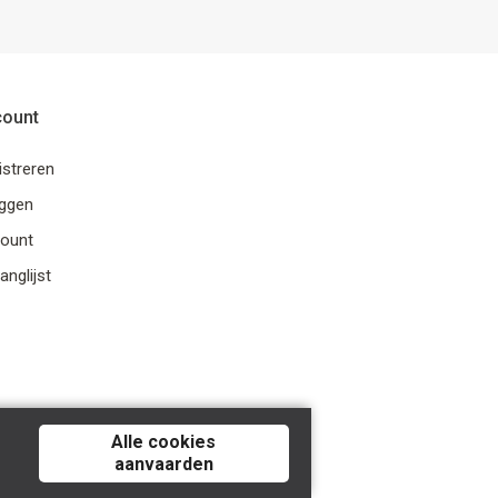
count
istreren
oggen
ount
anglijst
Alle cookies
aanvaarden