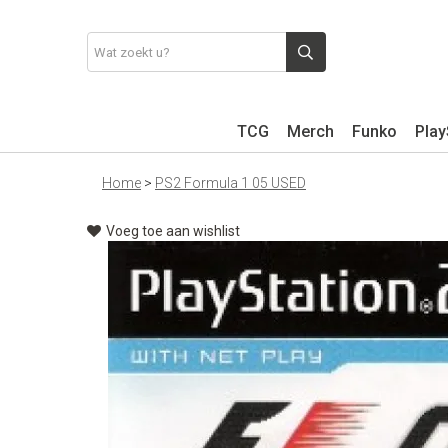
TCG
Merch
Funko
Play
Home
>
PS2 Formula 1 05 USED
Voeg toe aan wishlist