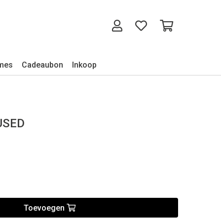
mes
Cadeaubon
Inkoop
 USED
Toevoegen