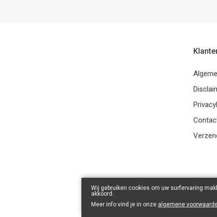
Klante
Algeme
Disclai
Privacy
Contac
Verzend
Wij gebruiken cookies om uw surfervaring makk
akkoord.
Meer info vind je in onze
algemene voorwaard