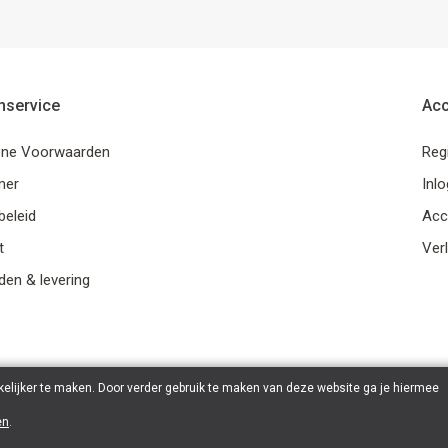
nservice
Ac
ne Voorwaarden
Reg
mer
Inl
beleid
Acc
t
Verl
en & levering
elijker te maken. Door verder gebruik te maken van deze website ga je hiermee
en
.
© 2026 Ohana Games | Powered by
Tilroy
.