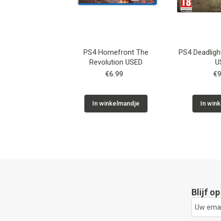
PS4 Homefront The
PS4 Deadlight
Revolution USED
U
€6.99
€9
In winkelmandje
In win
Blijf o