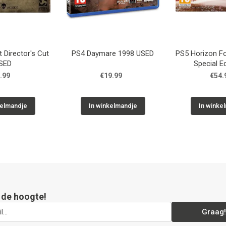
 Director's Cut
PS4 Daymare 1998 USED
PS5 Horizon F
SED
Special E
.99
€19.99
€54.
kelmandje
In winkelmandje
In winke
p de hoogte!
Graag!