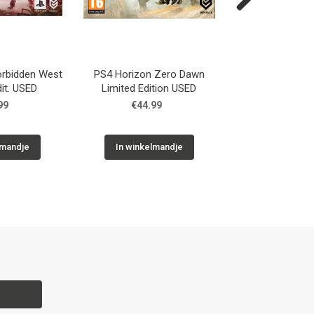
Next
orbidden West
PS4 Horizon Zero Dawn
GC The Sim
dit. USED
Limited Edition USED
99
€44.99
€14.9
lmandje
In winkelmandje
In winkelm