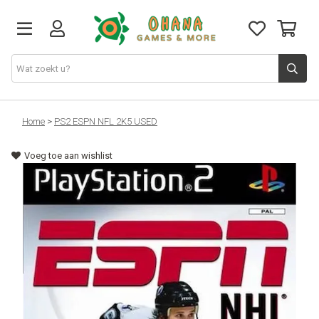
TCG
Home
>
PS2 ESPN NFL 2K5 USED
Voeg toe aan wishlist
Merch
Funko
PlayStation
Nintendo
Xbox