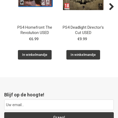
Next
PS4 Homefront The
PS4 Deadlight Director's
P
Revolution USED
Cut USED
€6.99
€9.99
In winkelmandje
In winkelmandje
Blijf op de hoogte!
Graag!