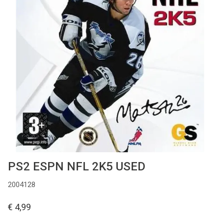
Used
Accessoires
Board Games
Cadeaubon
Inkoop
PS2 ESPN NFL 2K5 USED
2004128
€ 4,99