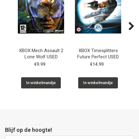
Next
XBOX Mech Assault 2
XBOX Timesplitters
XB
Lone Wolf USED
Future Perfect USED
€9.99
€14.99
In winkelmandje
In winkelmandje
Blijf op de hoogte!