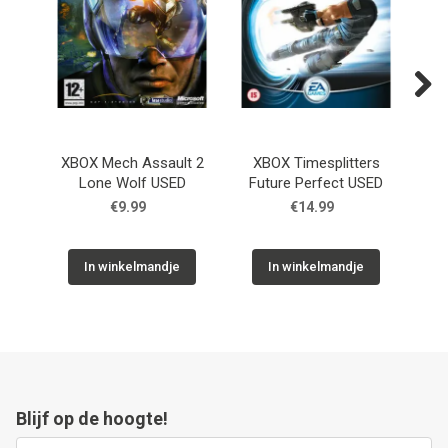
Next
XBOX Mech Assault 2
XBOX Timesplitters
XB
Lone Wolf USED
Future Perfect USED
€9.99
€14.99
In winkelmandje
In winkelmandje
Blijf op de hoogte!