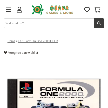
TCG
Home
>
PS1 Formula One 2000 USED
Voeg toe aan wishlist
Merch
Funko
PlayStation
Nintendo
Xbox