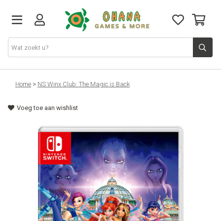
TCG
Home
>
NS Winx Club: The Magic is Back
Voeg toe aan wishlist
Merch
Funko
PlayStation
Nintendo
Xbox