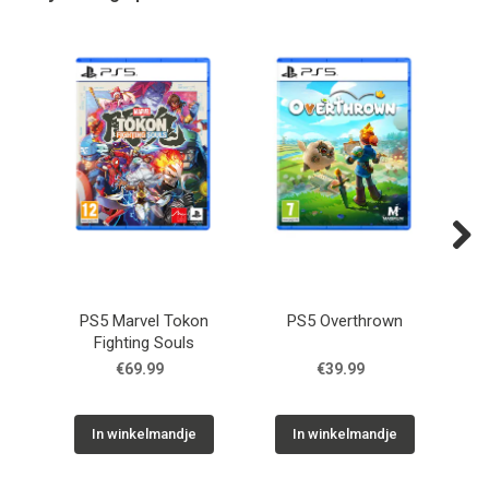
Next
PS5 Marvel Tokon
PS5 Overthrown
Fighting Souls
Ch
€69.99
€39.99
In winkelmandje
In winkelmandje