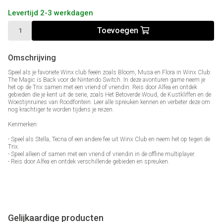
Levertijd 2-3 werkdagen
Toevoegen
Omschrijving
Speel als je favoriete Winx club feeën zoals Bloom, Musa en Flora in Winx Club:
The Magic is Back voor de Nintendo Switch. In deze avonturen game neem je
het op de Trix samen met een vriend of vriendin. Reis door Alfea en ontdek
gebieden die je kent uit de serie, zoals Het Betoverde Woud, de Kustkliffen en de
Woestijnruïnes van Roodfontein. Leer alle spreuken kennen en verbeter deze om
nog krachtiger te worden tijdens je reizen.
Kenmerken:
- Speel als Stella, Tecna of een andere fee uit Winx Club en neem het op tegen de
Trix.
- Speel alleen of samen met een vriend of vriendin in de offline multiplayer.
- Reis door Alfea en ontdek verschillende gebieden en spreuken.
Gelijkaardige producten