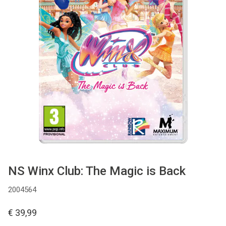
Used
Accessoires
Board Games
Cadeaubon
Inkoop
NS Winx Club: The Magic is Back
2004564
€ 39,99