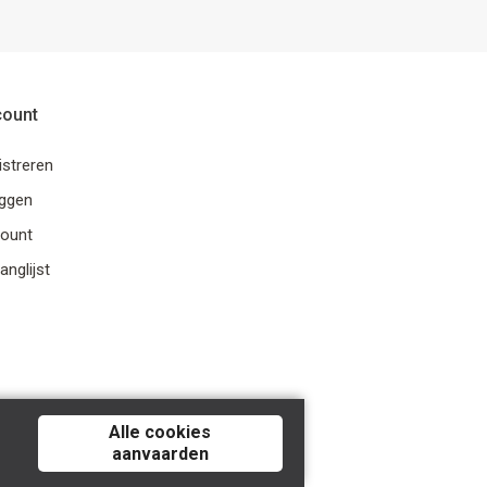
count
istreren
oggen
ount
anglijst
Alle cookies
aanvaarden