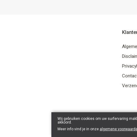
Klante
Algeme
Disclai
Privacy
Contac
Verzend
Wij gebruiken cookies om uw surfervaring makk
akkoord.
Meer info vind je in onze
algemene voorwaard