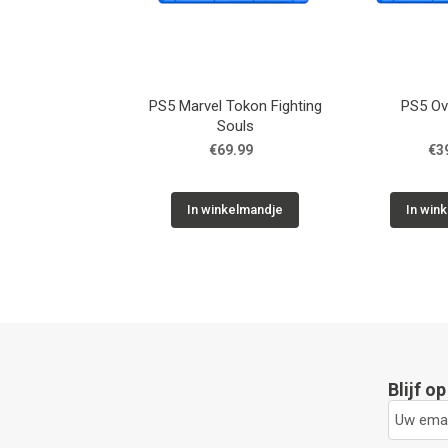
PS5 Marvel Tokon Fighting
PS5 Ov
Souls
€69.99
€3
In winkelmandje
In win
Blijf o