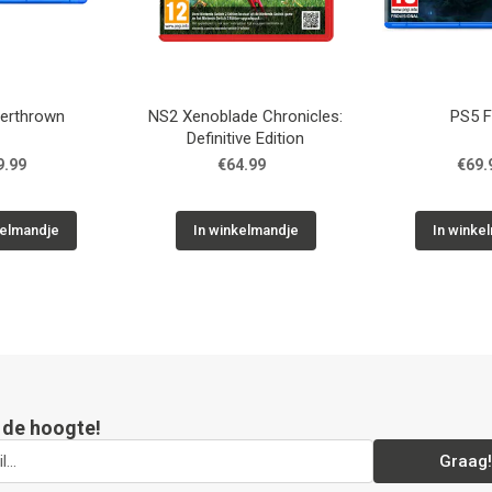
erthrown
NS2 Xenoblade Chronicles:
PS5 F
Definitive Edition
9.99
€64.99
€69.
kelmandje
In winkelmandje
In winke
p de hoogte!
Graag!