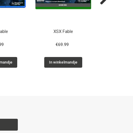
Next
able
XSX Fable
XSX Beast of Re
99
€69.99
€59.9
lmandje
In winkelmandje
In winkelm