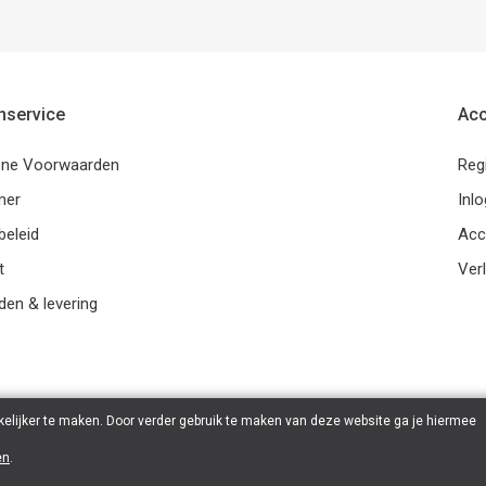
nservice
Ac
ne Voorwaarden
Reg
mer
Inl
beleid
Acc
t
Verl
en & levering
elijker te maken. Door verder gebruik te maken van deze website ga je hiermee
en
.
© 2026 Ohana Games | Powered by
Tilroy
.