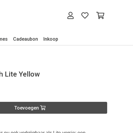
mes
Cadeaubon
Inkoop
 Lite Yellow
Toevoegen
s nu ook verkrijgbaar als Lite-versie: een