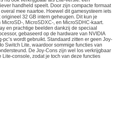
liever handheld speelt. Door zijn compacte formaat
 overal mee naartoe. Hoewel dit gamesysteem iets
het origineel 32 GB intern geheugen. Dit kun je
n MicroSD-, MicroSDXC-, en MicroSDHC-kaart.
y en prachtige beelden dankzij de speciaal
ocessor, gebaseerd op de hardware van NVIDIA
pc’s wordt gebruikt. Standaard zitten er geen Joy-
ndo Switch Lite, waardoor sommige functies van
ndersteund. De Joy-Cons zijn wel los verkrijgbaar
 Lite-console, zodat je toch van deze functies