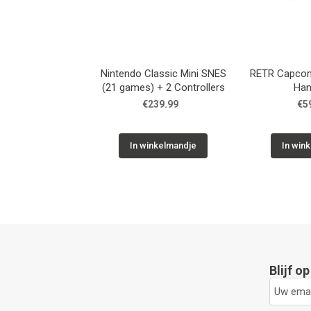
Nintendo Classic Mini SNES
RETR Capcom
(21 games) + 2 Controllers
Han
€239.99
€5
In winkelmandje
In win
Blijf o