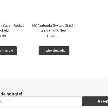
 Super Pocket
NS Nintendo Switch OLED -
dheld
Zelda TotK New
9.99
€399.00
kelmandje
In winkelmandje
p de hoogte!
Graag!