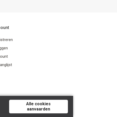
count
istreren
oggen
ount
anglijst
Alle cookies
aanvaarden