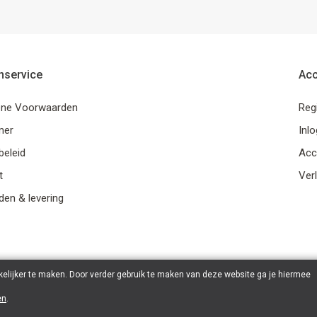
nservice
Ac
ne Voorwaarden
Reg
mer
Inl
beleid
Acc
t
Verl
en & levering
elijker te maken. Door verder gebruik te maken van deze website ga je hiermee
en
.
© 2026 Ohana Games | Powered by
Tilroy
.