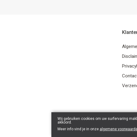
Klante
Algeme
Disclai
Privacy
Contac
Verzend
Wij gebruiken cookies om uw surfervaring makk
akkoord.
Meer info vind je in onze
algemene voorwaard