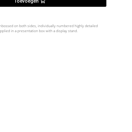
Toevoegen
mbossed on both sides, individually numbered highly detailed
pplied in a presentation box with a display stand.