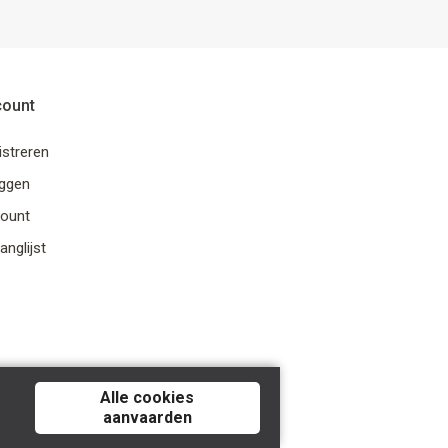
count
istreren
oggen
ount
anglijst
Alle cookies
aanvaarden