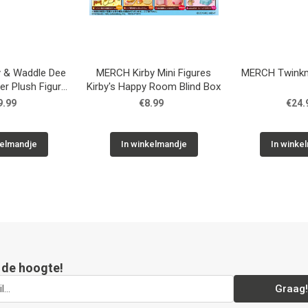
 & Waddle Dee
MERCH Kirby Mini Figures
MERCH Twink
er Plush Figure
Kirby's Happy Room Blind Box
0 cm
9.99
€8.99
€24.
kelmandje
In winkelmandje
In winke
p de hoogte!
Graag!