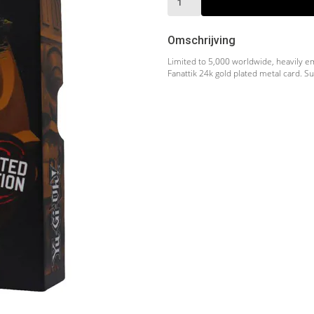
Omschrijving
Limited to 5,000 worldwide, heavily e
Fanattik 24k gold plated metal card. Su