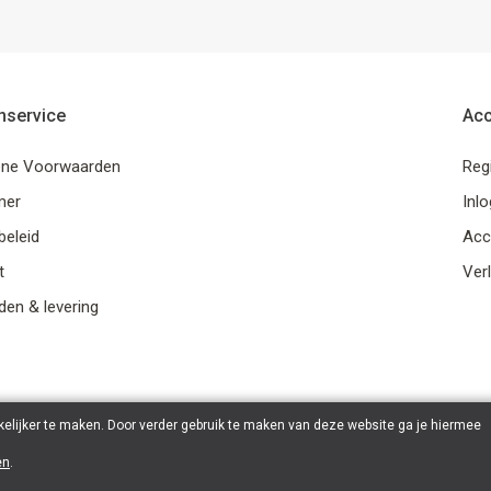
nservice
Ac
ne Voorwaarden
Reg
mer
Inl
beleid
Acc
t
Verl
en & levering
elijker te maken. Door verder gebruik te maken van deze website ga je hiermee
en
.
© 2026 Ohana Games | Powered by
Tilroy
.