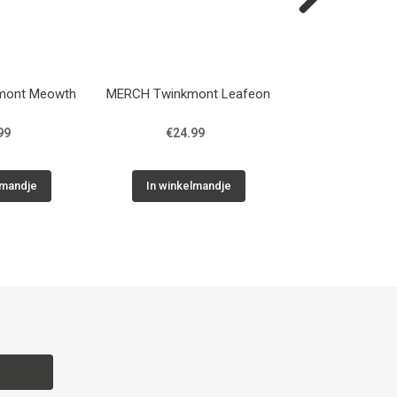
Next
mont Meowth
MERCH Twinkmont Leafeon
MERCH Twinkmo
99
€24.99
€24.9
lmandje
In winkelmandje
In winkelm