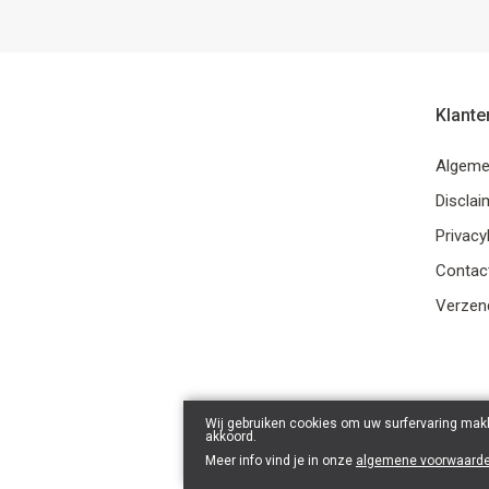
Klante
Algeme
Disclai
Privacy
Contac
Verzend
Wij gebruiken cookies om uw surfervaring makk
akkoord.
Meer info vind je in onze
algemene voorwaard