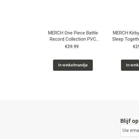
MERCH One Piece Battle
MERCH Kirby
Record Collection PVC
Sleep Togeth
Statue Monkey D. Luffy Gear5
3
€39.99
€2
II 17 cm
In winkelmandje
In win
Blijf o