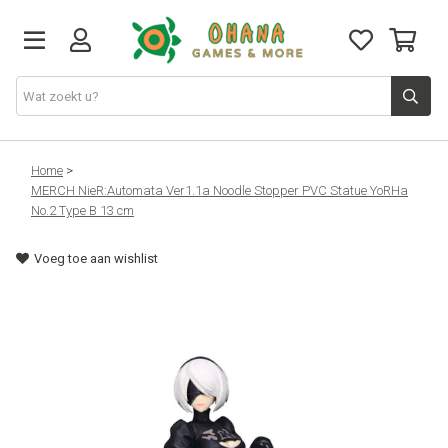
TCG
Home
>
MERCH NieR:Automata Ver1.1a Noodle Stopper PVC Statue YoRHa
No.2 Type B 13 cm
Merch
Voeg toe aan wishlist
Funko
PlayStation
Nintendo
Xbox