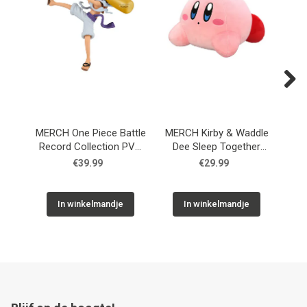
Next
MERCH One Piece Battle
MERCH Kirby & Waddle
Record Collection PVC
Dee Sleep Together
Fi
Statue Monkey D. Luffy
Plush Figure 30 cm
€39.99
€29.99
Gear5 II 17 cm
In winkelmandje
In winkelmandje