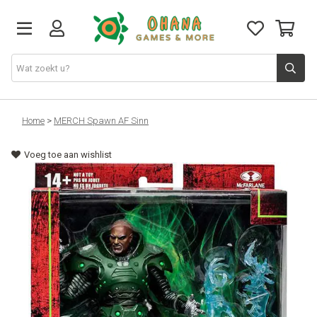
TCG
Home
>
MERCH Spawn AF Sinn
Voeg toe aan wishlist
Merch
Funko
PlayStation
Nintendo
Xbox