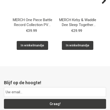
Next
MERCH One Piece Battle
MERCH Kirby & Waddle
Record Collection PVC
Dee Sleep Together
Fi
Statue Monkey D. Luffy
Plush Figure 30 cm
€39.99
€29.99
Gear5 II 17 cm
In winkelmandje
In winkelmandje
Blijf op de hoogte!
Graag!