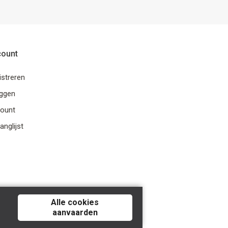
count
istreren
oggen
ount
anglijst
Alle cookies
aanvaarden