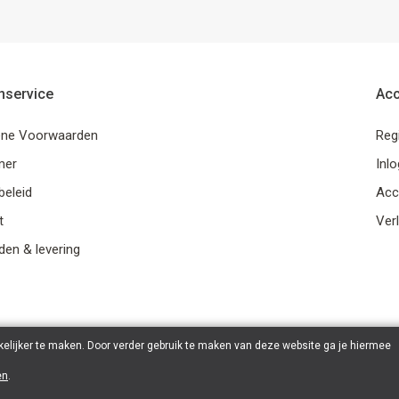
nservice
Ac
ne Voorwaarden
Reg
mer
Inl
beleid
Acc
t
Verl
en & levering
elijker te maken. Door verder gebruik te maken van deze website ga je hiermee
en
.
© 2026 Ohana Games | Powered by
Tilroy
.