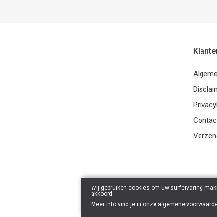
Klante
Algeme
Disclai
Privacy
Contac
Verzend
Wij gebruiken cookies om uw surfervaring makk
akkoord.
Meer info vind je in onze
algemene voorwaard