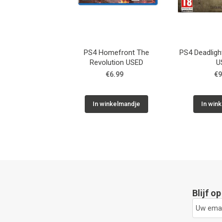
PS4 Homefront The
PS4 Deadlight
Revolution USED
U
€6.99
€9
In winkelmandje
In win
Blijf o