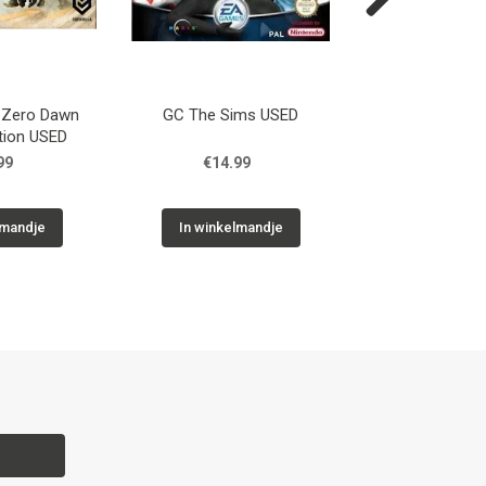
Next
 Zero Dawn
GC The Sims USED
GC Super Monke
ition USED
99
€14.99
€29.9
lmandje
In winkelmandje
In winkelm