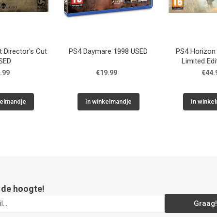
 Director's Cut
PS4 Daymare 1998 USED
PS4 Horizon
SED
Limited Ed
.99
€19.99
€44.
kelmandje
In winkelmandje
In winke
p de hoogte!
Graag!