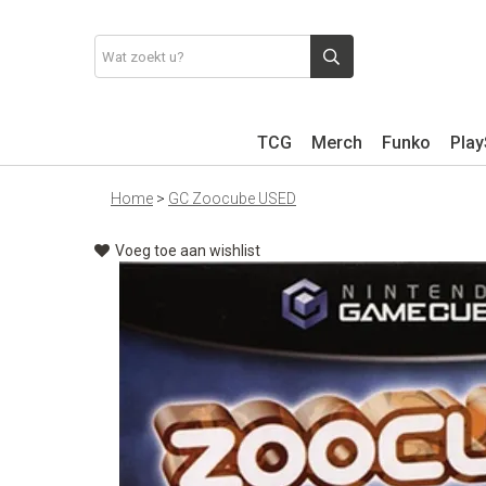
TCG
Merch
Funko
Play
Home
>
GC Zoocube USED
Voeg toe aan wishlist