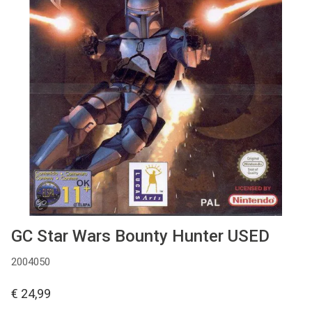
Used
Accessoires
Board Games
Cadeaubon
Inkoop
GC Star Wars Bounty Hunter USED
2004050
€ 24,99