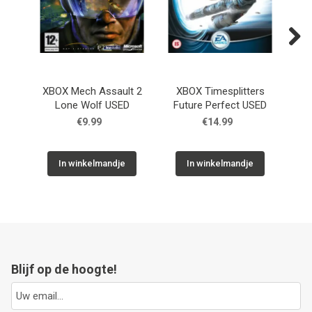
Next
XBOX Mech Assault 2
XBOX Timesplitters
XB
Lone Wolf USED
Future Perfect USED
€9.99
€14.99
In winkelmandje
In winkelmandje
Blijf op de hoogte!