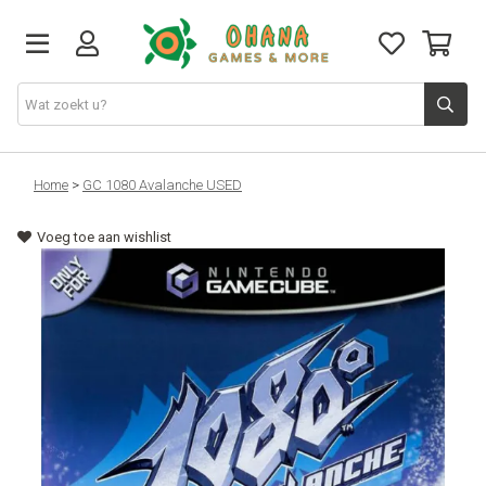
TCG
Home
>
GC 1080 Avalanche USED
Voeg toe aan wishlist
Merch
Funko
PlayStation
Nintendo
Xbox