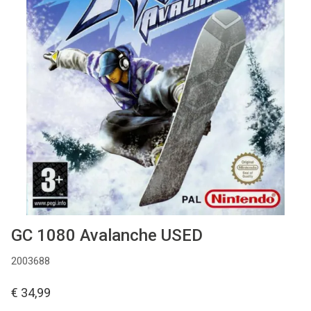
Used
Accessoires
Board Games
Cadeaubon
Inkoop
GC 1080 Avalanche USED
2003688
€ 34,99