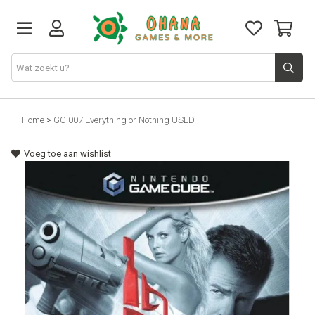
TCG
Home
>
GC 007 Everything or Nothing USED
Voeg toe aan wishlist
Merch
Funko
PlayStation
Nintendo
Xbox