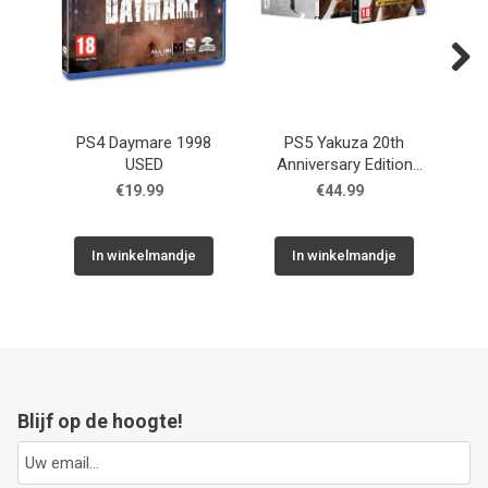
Next
PS4 Daymare 1998
PS5 Yakuza 20th
PS5
USED
Anniversary Edition
USED
€19.99
€44.99
In winkelmandje
In winkelmandje
Blijf op de hoogte!