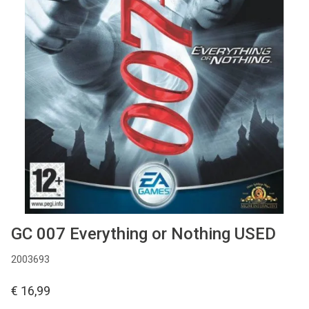
Used
Accessoires
Board Games
Cadeaubon
Inkoop
GC 007 Everything or Nothing USED
2003693
€ 16,99