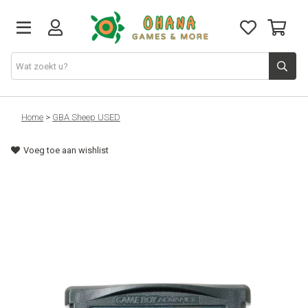
TCG
Home
>
GBA Sheep USED
Voeg toe aan wishlist
Merch
Funko
PlayStation
Nintendo
Xbox