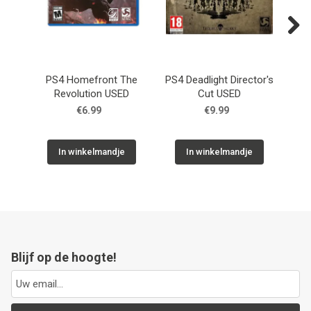
Next
PS4 Homefront The
PS4 Deadlight Director's
P
Revolution USED
Cut USED
€6.99
€9.99
In winkelmandje
In winkelmandje
Blijf op de hoogte!