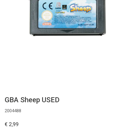
Used
Accessoires
Board Games
Cadeaubon
Inkoop
GBA Sheep USED
2004488
€ 2,99