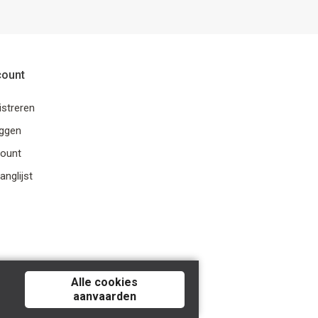
count
istreren
oggen
ount
anglijst
Alle cookies
aanvaarden