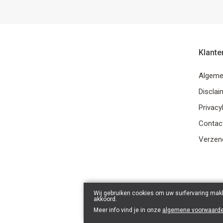
Klante
Algeme
Disclai
Privacy
Contac
Verzend
Wij gebruiken cookies om uw surfervaring makk
akkoord.
Meer info vind je in onze
algemene voorwaard