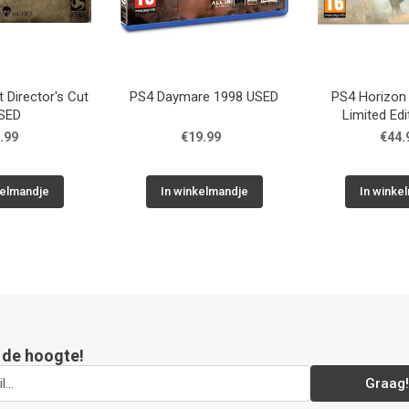
 Director's Cut
PS4 Daymare 1998 USED
PS4 Horizon
SED
Limited Ed
.99
€19.99
€44.
kelmandje
In winkelmandje
In winke
p de hoogte!
Graag!