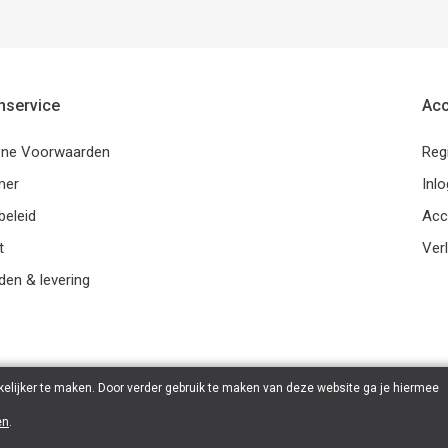
nservice
Ac
ne Voorwaarden
Reg
mer
Inl
beleid
Acc
t
Verl
en & levering
elijker te maken. Door verder gebruik te maken van deze website ga je hiermee
en
.
© 2026 Ohana Games | Powered by
Tilroy
.