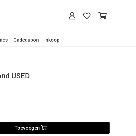
mes
Cadeaubon
Inkoop
ond USED
Toevoegen