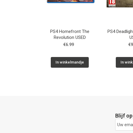
PS4 Homefront The
PS4 Deadlight
Revolution USED
U
€6.99
€9
In winkelmandje
In win
Blijf o