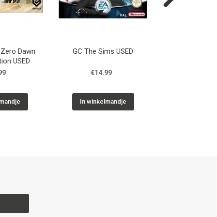
Next
 Zero Dawn
GC The Sims USED
GC Super Monke
ition USED
99
€14.99
€29.9
lmandje
In winkelmandje
In winkelm