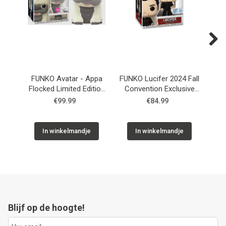
Next
FUNKO Avatar - Appa
FUNKO Lucifer 2024 Fall
F
Flocked Limited Edition
Convention Exclusive
#540
#1590
€99.99
€84.99
In winkelmandje
In winkelmandje
Blijf op de hoogte!