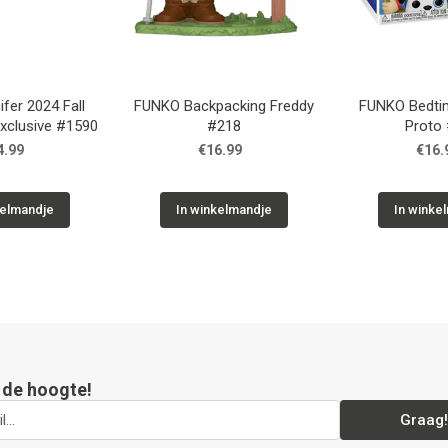
fer 2024 Fall
FUNKO Backpacking Freddy
FUNKO Bedti
xclusive #1590
#218
Proto
4.99
€16.99
€16.
kelmandje
In winkelmandje
In winke
p de hoogte!
Graag!