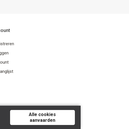
count
istreren
oggen
ount
anglijst
Alle cookies
aanvaarden