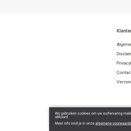
Klante
Algeme
Disclai
Privacy
Contac
Verzend
Wij gebruiken cookies om uw surfervaring makk
akkoord.
Meer info vind je in onze
algemene voorwaard