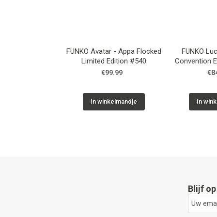
FUNKO Avatar - Appa Flocked
FUNKO Luci
Limited Edition #540
Convention E
€99.99
€8
In winkelmandje
In win
Blijf o