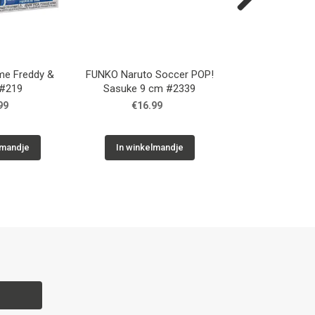
Next
me Freddy &
FUNKO Naruto Soccer POP!
FUNKO Naruto S
 #219
Sasuke 9 cm #2339
Naruto 9 c
99
€16.99
€16.9
lmandje
In winkelmandje
In winkelm