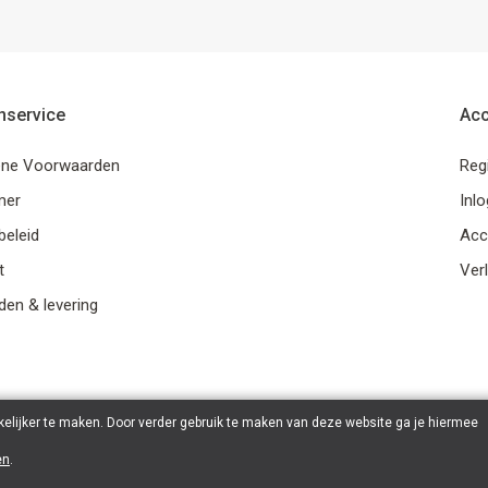
nservice
Ac
ne Voorwaarden
Reg
mer
Inl
beleid
Acc
t
Verl
en & levering
elijker te maken. Door verder gebruik te maken van deze website ga je hiermee
en
.
© 2026 Ohana Games | Powered by
Tilroy
.