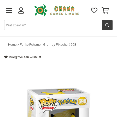
TCG
Home
>
Funko Pokemon Grumpy Pikachu #598
Voeg toe aan wishlist
Merch
Funko
PlayStation
Nintendo
Xbox