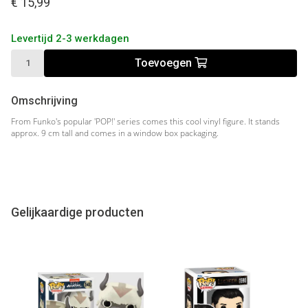
€ 15,99
Levertijd 2-3 werkdagen
Toevoegen
Omschrijving
From Funko's popular 'POP!' series comes this cool vinyl figure. It stands
approx. 9 cm tall and comes in a window box packaging.
Gelijkaardige producten