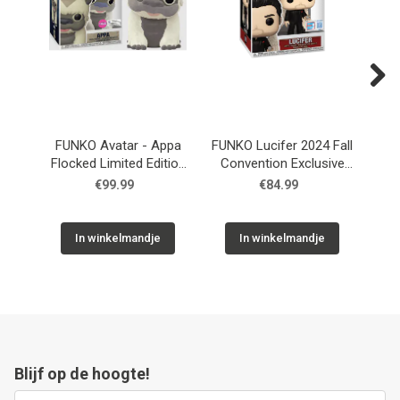
Next
FUNKO Avatar - Appa
FUNKO Lucifer 2024 Fall
F
Flocked Limited Edition
Convention Exclusive
#540
#1590
€99.99
€84.99
In winkelmandje
In winkelmandje
Blijf op de hoogte!