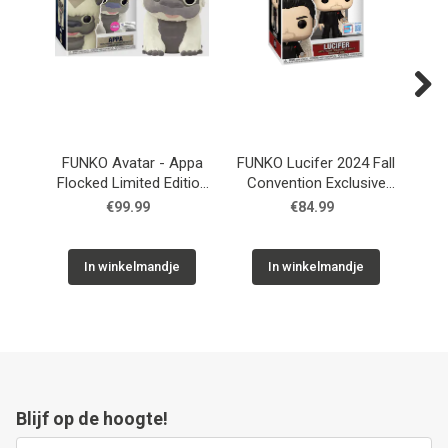
Next
FUNKO Avatar - Appa
FUNKO Lucifer 2024 Fall
F
Flocked Limited Edition
Convention Exclusive
#540
#1590
€99.99
€84.99
In winkelmandje
In winkelmandje
Blijf op de hoogte!