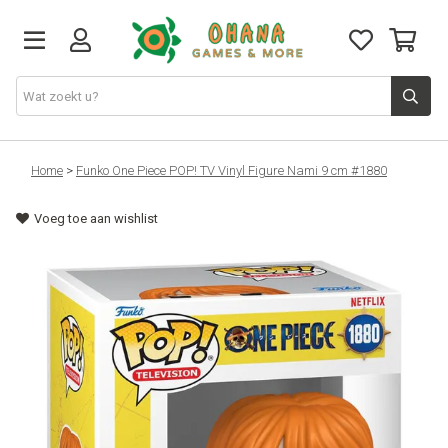
TCG
Home
>
Funko One Piece POP! TV Vinyl Figure Nami 9 cm #1880
Voeg toe aan wishlist
Merch
Funko
PlayStation
Nintendo
Xbox