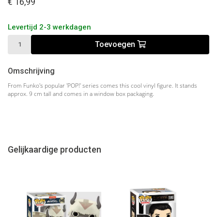
€ 16,99
Levertijd 2-3 werkdagen
Toevoegen
Omschrijving
From Funko's popular 'POP!' series comes this cool vinyl figure. It stands
approx. 9 cm tall and comes in a window box packaging.
Gelijkaardige producten