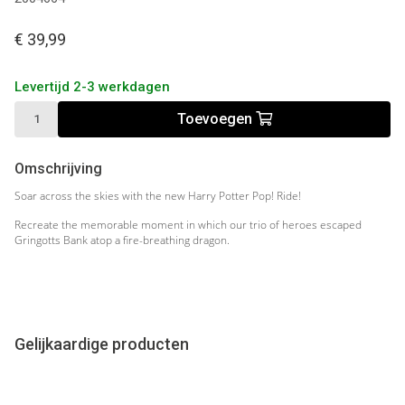
€ 39,99
Levertijd 2-3 werkdagen
Toevoegen
Omschrijving
Soar across the skies with the new Harry Potter Pop! Ride!
Recreate the memorable moment in which our trio of heroes escaped
Gringotts Bank atop a fire-breathing dragon.
Gelijkaardige producten